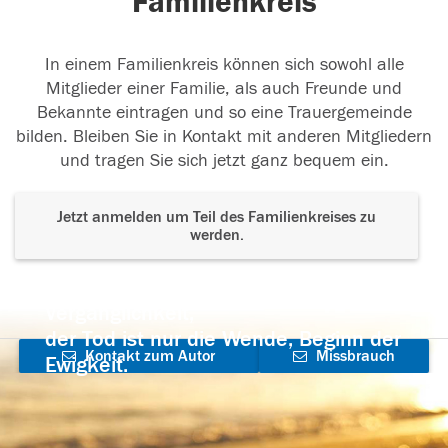
Familienkreis
In einem Familienkreis können sich sowohl alle
Mitglieder einer Familie, als auch Freunde und
Bekannte eintragen und so eine Trauergemeinde
bilden. Bleiben Sie in Kontakt mit anderen Mitgliedern
und tragen Sie sich jetzt ganz bequem ein.
Jetzt anmelden um Teil des Familienkreises zu
werden.
Der Tod ist nicht das Ende, nicht die
Vergänglichkeit,
der Tod ist nur die Wende, Beginn der
Kontakt zum Autor
Missbrauch
Ewigkeit.
aufnehmen
melden