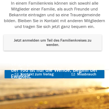
In einem Familienkreis können sich sowohl alle
Mitglieder einer Familie, als auch Freunde und
Bekannte eintragen und so eine Trauergemeinde
bilden. Bleiben Sie in Kontakt mit anderen Mitgliedern
und tragen Sie sich jetzt ganz bequem ein.
Jetzt anmelden um Teil des Familienkreises zu
werden.
Der Tod ist nicht das Ende, nicht die
Vergänglichkeit,
der Tod ist nur die Wende, Beginn der
Kontakt zum Verlag
Missbrauch
Ewigkeit.
aufnehmen
melden