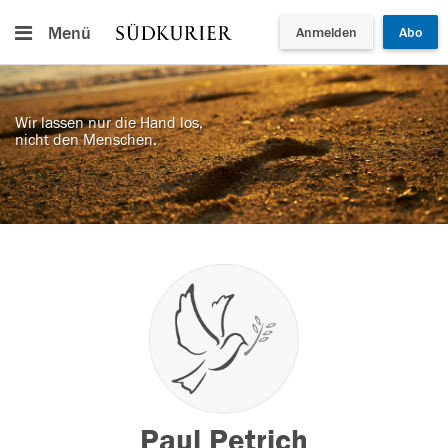
Menü
Anmelden
Abo
Wir lassen nur die Hand los,
nicht den Menschen.
Paul Petrich