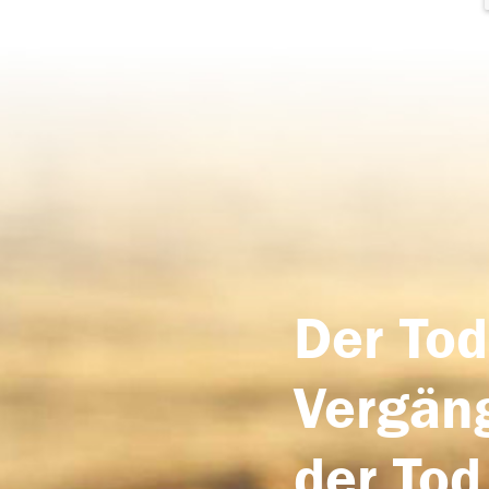
Der Tod
Vergäng
der Tod