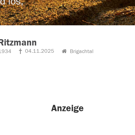
d los,
 Ritzmann
04.11.2025
1934
Brigachtal
Anzeige