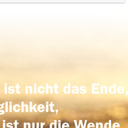
 ist nicht das Ende,
lichkeit,
 ist nur die Wende,