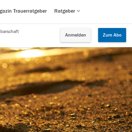
gazin Trauerratgeber
Ratgeber
barschaft
Anmelden
Zum
Abo