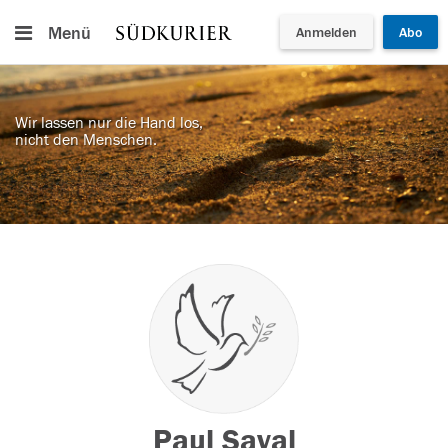
Menü
Anmelden
Abo
Wir lassen nur die Hand los,
nicht den Menschen.
Paul Saval