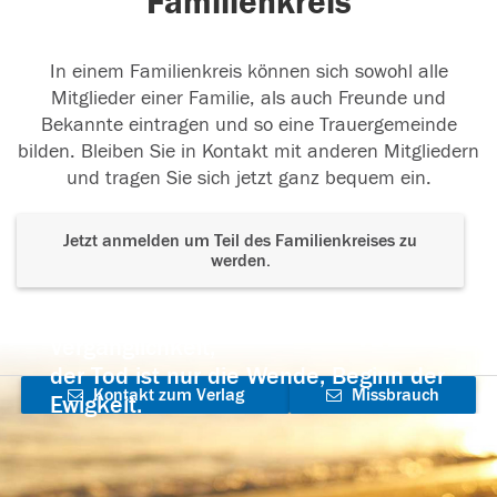
Familienkreis
In einem Familienkreis können sich sowohl alle
Mitglieder einer Familie, als auch Freunde und
Bekannte eintragen und so eine Trauergemeinde
bilden. Bleiben Sie in Kontakt mit anderen Mitgliedern
und tragen Sie sich jetzt ganz bequem ein.
Jetzt anmelden um Teil des Familienkreises zu
werden.
Der Tod ist nicht das Ende, nicht die
Vergänglichkeit,
der Tod ist nur die Wende, Beginn der
Kontakt zum Verlag
Missbrauch
Ewigkeit.
aufnehmen
melden