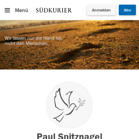
Menü
Anmelden
Abo
Wir lassen nur die Hand los,
nicht den Menschen.
Paul Spitznagel