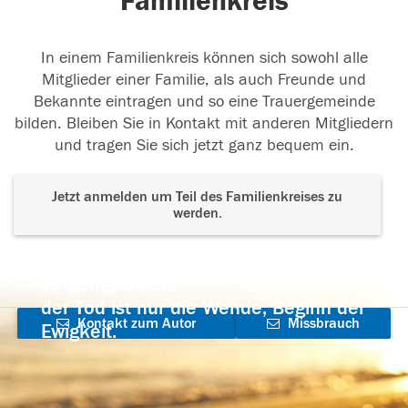
Familienkreis
In einem Familienkreis können sich sowohl alle
Mitglieder einer Familie, als auch Freunde und
Bekannte eintragen und so eine Trauergemeinde
bilden. Bleiben Sie in Kontakt mit anderen Mitgliedern
und tragen Sie sich jetzt ganz bequem ein.
Jetzt anmelden um Teil des Familienkreises zu
werden.
Der Tod ist nicht das Ende, nicht die
Vergänglichkeit,
der Tod ist nur die Wende, Beginn der
Kontakt zum Autor
Missbrauch
Ewigkeit.
aufnehmen
melden