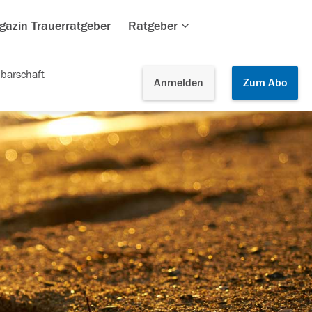
gazin Trauerratgeber
Ratgeber
barschaft
Anmelden
Zum
Abo