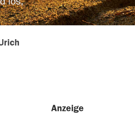
d los,
Urich
Anzeige