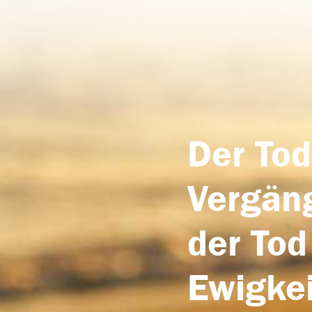
Der Tod
Vergäng
der Tod
Ewigkei