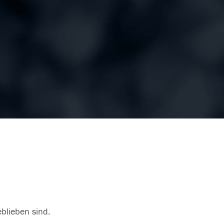
eblieben sind.