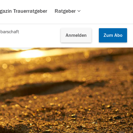
gazin Trauerratgeber
Ratgeber
barschaft
Anmelden
Zum
Abo