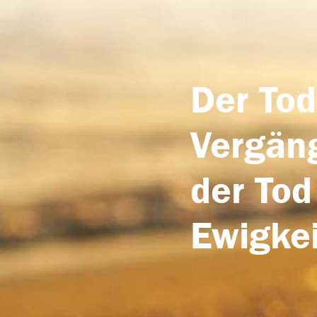
Der Tod
Vergäng
der Tod
Ewigkei