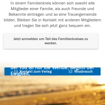
In einem Familienkreis können sich sowohl alle
Mitglieder einer Familie, als auch Freunde und
Bekannte eintragen und so eine Trauergemeinde
bilden. Bleiben Sie in Kontakt mit anderen Mitgliedern
und tragen Sie sich jetzt ganz bequem ein.
Jetzt anmelden um Teil des Familienkreises zu
werden.
Der Tod ist nicht das Ende, nicht die
Vergänglichkeit,
der Tod ist nur die Wende, Beginn der
Kontakt zum Verlag
Missbrauch
Ewigkeit.
aufnehmen
melden