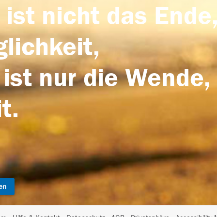
 ist nicht das Ende,
lichkeit,
 ist nur die Wende,
t.
en