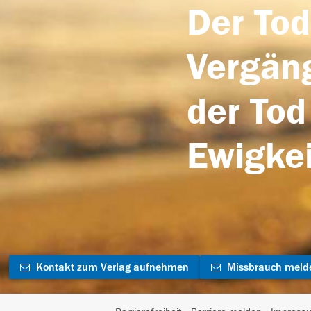
Der Tod
Vergäng
der Tod
Ewigkei
Kontakt zum Verlag aufnehmen
Missbrauch meld