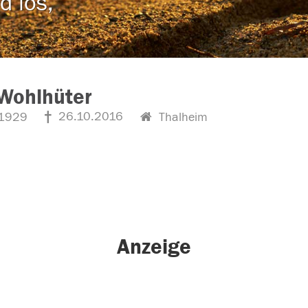
d los,
Wohlhüter
26.10.2016
1929
Thalheim
Anzeige