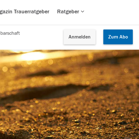
gazin Trauerratgeber
Ratgeber
barschaft
Anmelden
Zum
Abo