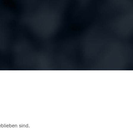
eblieben sind.