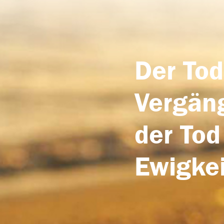
Der Tod
Vergäng
der Tod
Ewigkei