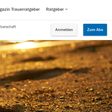
gazin Trauerratgeber
Ratgeber
barschaft
Anmelden
Zum
Abo