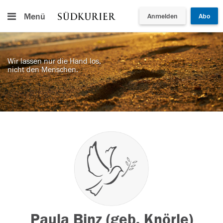
Menü
Anmelden
Abo
Wir lassen nur die Hand los,
nicht den Menschen.
Paula Binz (geb. Knörle)