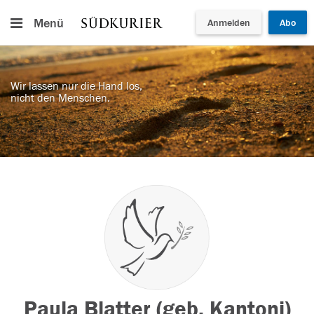
Menü
Anmelden
Abo
Wir lassen nur die Hand los,
nicht den Menschen.
Paula Blatter (geb. Kantoni)