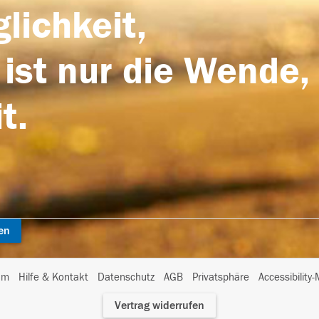
lichkeit,
 ist nur die Wende,
t.
en
I
um
Hilfe & Kontakt
Datenschutz
AGB
Privatsphäre
Accessibility
m
Vertrag widerrufen
A