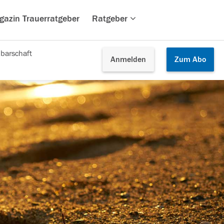
gazin Trauerratgeber
Ratgeber
barschaft
Anmelden
Zum
Abo