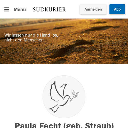
Menü
Anmelden
Abo
Wir lassen nur die Hand los,
nicht den Menschen.
Paula Fecht (geb. Straub)