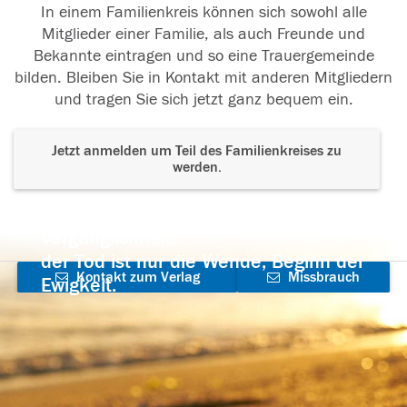
In einem Familienkreis können sich sowohl alle
Mitglieder einer Familie, als auch Freunde und
Bekannte eintragen und so eine Trauergemeinde
bilden. Bleiben Sie in Kontakt mit anderen Mitgliedern
und tragen Sie sich jetzt ganz bequem ein.
Jetzt anmelden um Teil des Familienkreises zu
werden.
Der Tod ist nicht das Ende, nicht die
Vergänglichkeit,
der Tod ist nur die Wende, Beginn der
Kontakt zum Verlag
Missbrauch
Ewigkeit.
aufnehmen
melden