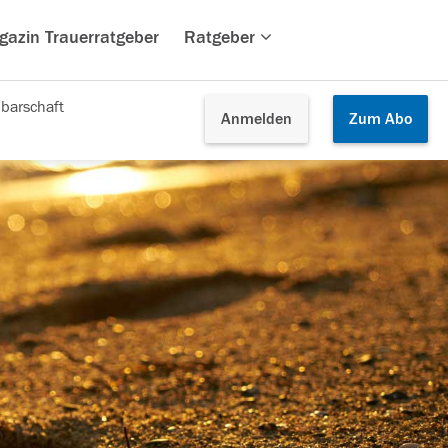
gazin Trauerratgeber
Ratgeber
barschaft
Anmelden
Zum
Abo