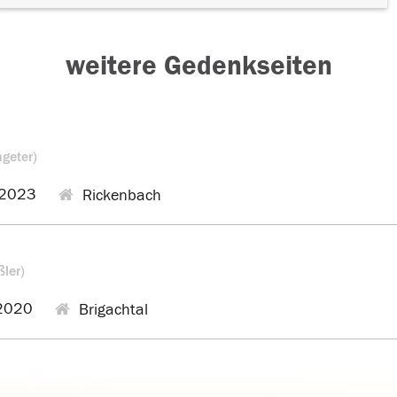
weitere Gedenkseiten
ageter)
.2023
Rickenbach
ßler)
2020
Brigachtal