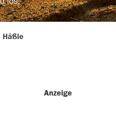
d los,
 Häßle
Anzeige