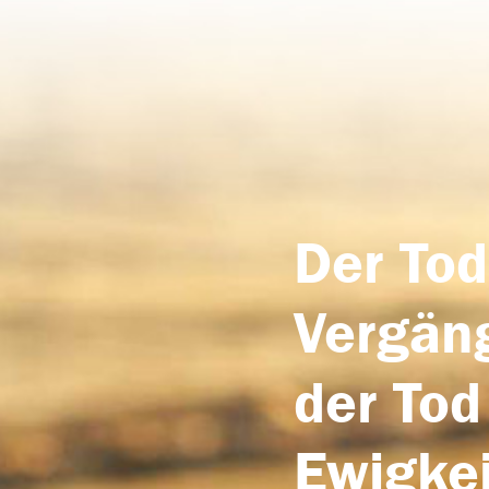
Der Tod
Vergäng
der Tod
Ewigkei