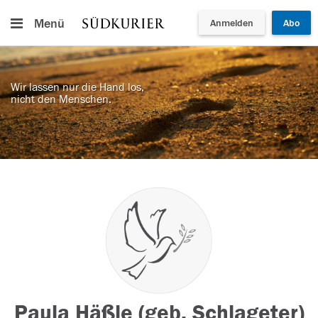
Menü
Anmelden
Abo
Wir lassen nur die Hand los,
nicht den Menschen.
Paula Häßle (geb. Schlageter)