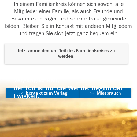
In einem Familienkreis können sich sowohl alle
Mitglieder einer Familie, als auch Freunde und
Bekannte eintragen und so eine Trauergemeinde
bilden. Bleiben Sie in Kontakt mit anderen Mitgliedern
und tragen Sie sich jetzt ganz bequem ein.
Jetzt anmelden um Teil des Familienkreises zu
werden.
Der Tod ist nicht das Ende, nicht die
Vergänglichkeit,
der Tod ist nur die Wende, Beginn der
Kontakt zum Verlag
Missbrauch
Ewigkeit.
aufnehmen
melden