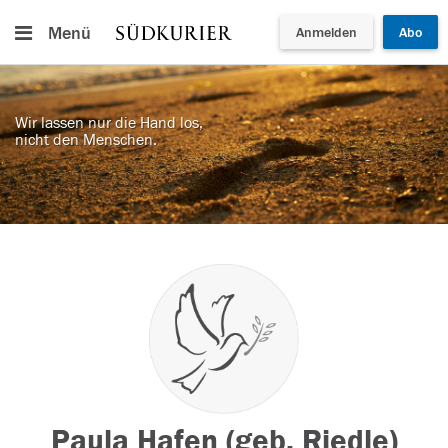
Menü
Anmelden
Abo
Wir lassen nur die Hand los,
nicht den Menschen.
Paula Hafen (geb. Riedle)