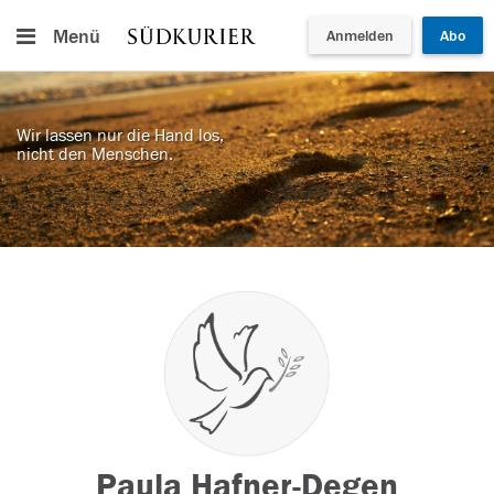
Menü
Anmelden
Abo
Wir lassen nur die Hand los,
nicht den Menschen.
Paula Hafner-Degen