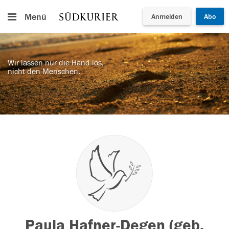
Menü
Anmelden
Abo
Wir lassen nur die Hand los,
nicht den Menschen.
Paula Hafner-Degen (geb.