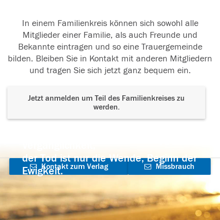
In einem Familienkreis können sich sowohl alle
Mitglieder einer Familie, als auch Freunde und
Bekannte eintragen und so eine Trauergemeinde
bilden. Bleiben Sie in Kontakt mit anderen Mitgliedern
und tragen Sie sich jetzt ganz bequem ein.
Jetzt anmelden um Teil des Familienkreises zu
werden.
Der Tod ist nicht das Ende, nicht die
Vergänglichkeit,
der Tod ist nur die Wende, Beginn der
Kontakt zum Verlag
Missbrauch
Ewigkeit.
aufnehmen
melden