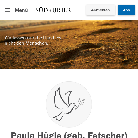
Menü
Anmelden
Abo
Wir lassen nur die Hand los,
nicht den Menschen.
Paula Hügle (geb. Fetscher)