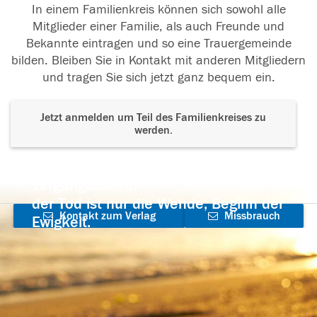
In einem Familienkreis können sich sowohl alle
Mitglieder einer Familie, als auch Freunde und
Bekannte eintragen und so eine Trauergemeinde
bilden. Bleiben Sie in Kontakt mit anderen Mitgliedern
und tragen Sie sich jetzt ganz bequem ein.
Jetzt anmelden um Teil des Familienkreises zu
werden.
Der Tod ist nicht das Ende, nicht die
Vergänglichkeit,
der Tod ist nur die Wende, Beginn der
Kontakt zum Verlag
Missbrauch
Ewigkeit.
aufnehmen
melden