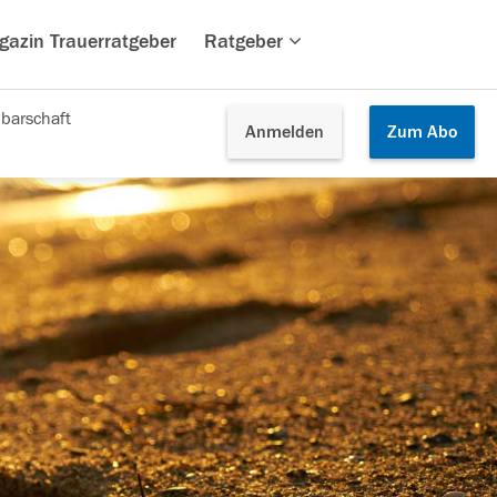
gazin Trauerratgeber
Ratgeber
barschaft
Anmelden
Zum
Abo