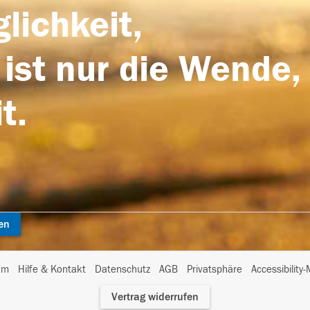
lichkeit,
 ist nur die Wende,
t.
en
I
um
Hilfe & Kontakt
Datenschutz
AGB
Privatsphäre
Accessibility
m
Vertrag widerrufen
A