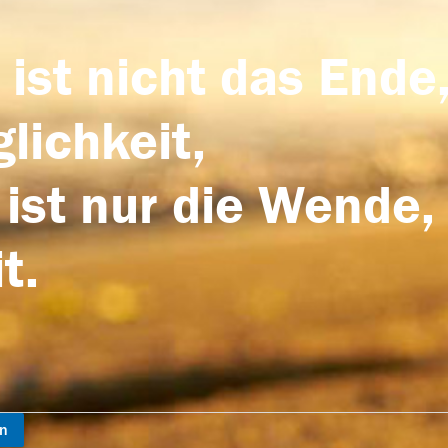
 ist nicht das Ende,
lichkeit,
 ist nur die Wende,
t.
en