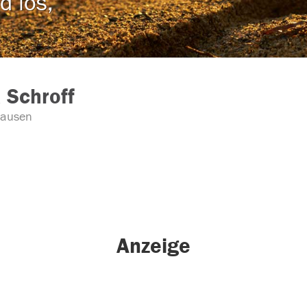
d los,
 Schroff
ausen
Anzeige