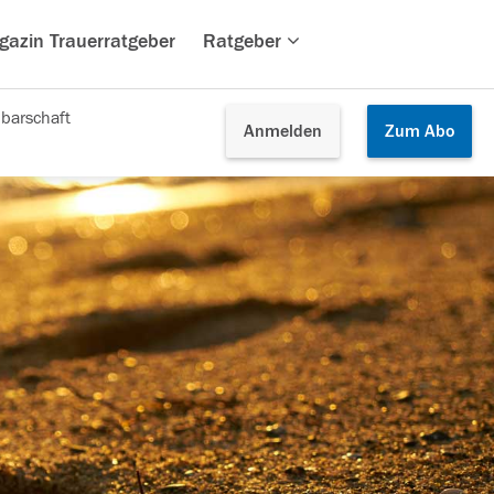
gazin Trauerratgeber
Ratgeber
barschaft
Anmelden
Zum
Abo