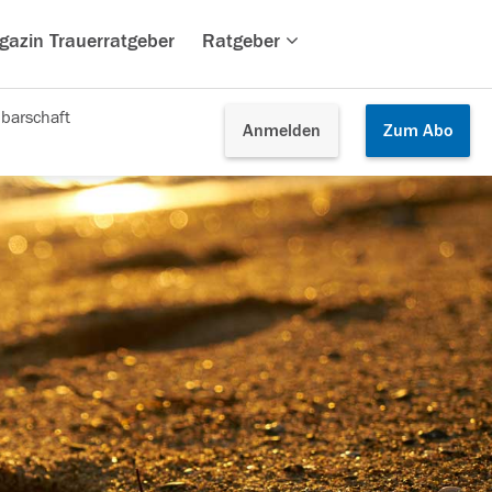
gazin Trauerratgeber
Ratgeber
barschaft
Anmelden
Zum
Abo