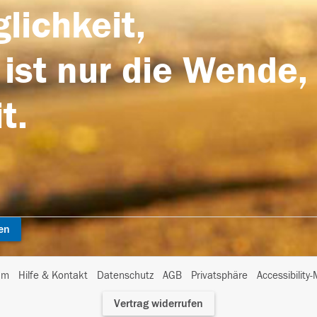
lichkeit,
 ist nur die Wende,
t.
en
I
um
Hilfe & Kontakt
Datenschutz
AGB
Privatsphäre
Accessibility
m
Vertrag widerrufen
A