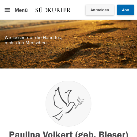
Menü
Anmelden
Abo
Wir lassen nur die Hand los,
nicht den Menschen.
Paulina Volkert (geb. Bieser)