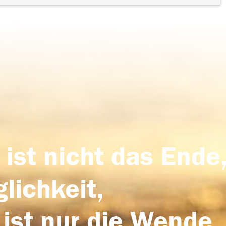
 ist nicht das Ende,
lichkeit,
 ist nur die Wende,