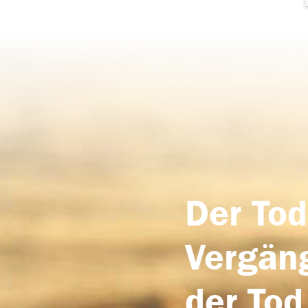
Der Tod
Vergäng
der Tod