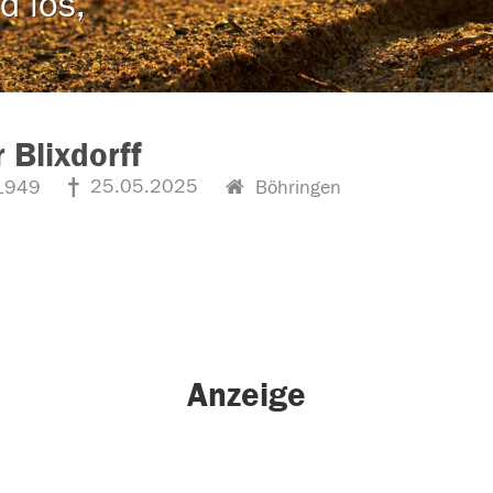
d los,
 Blixdorff
25.05.2025
1949
Böhringen
Anzeige