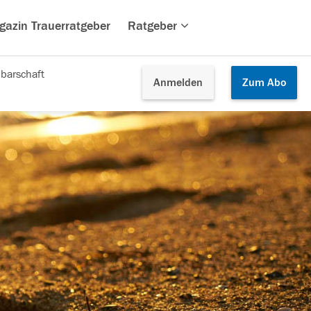
gazin Trauerratgeber
Ratgeber
barschaft
Anmelden
Zum
Abo