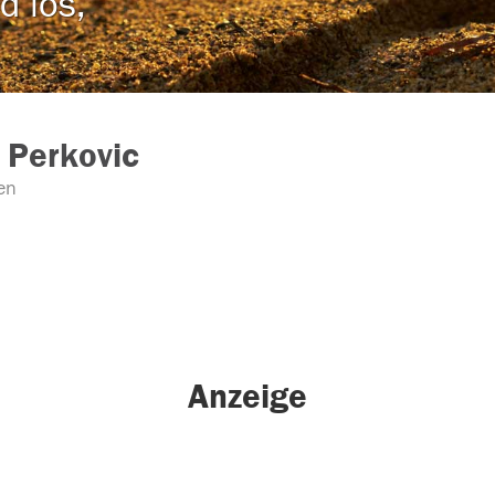
d los,
 Perkovic
en
Anzeige