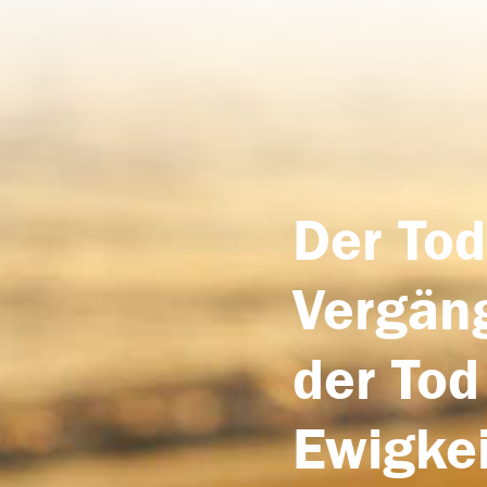
Der Tod
Vergäng
der Tod
Ewigkei