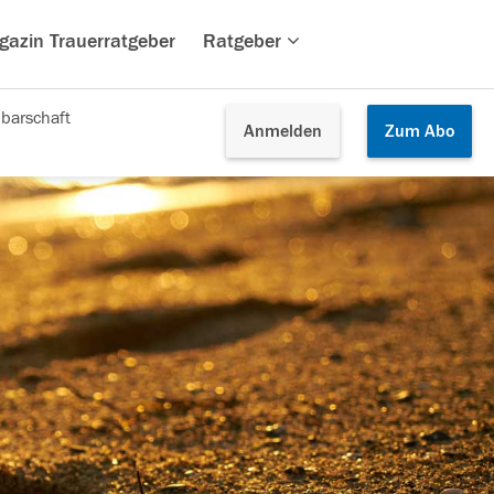
gazin Trauerratgeber
Ratgeber
barschaft
Anmelden
Zum
Abo