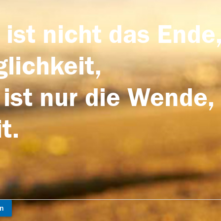
 ist nicht das Ende,
lichkeit,
 ist nur die Wende,
t.
en