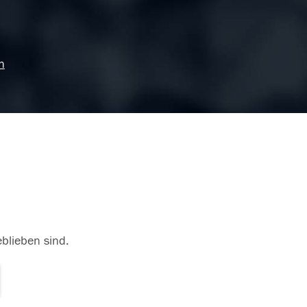
n
eblieben sind.