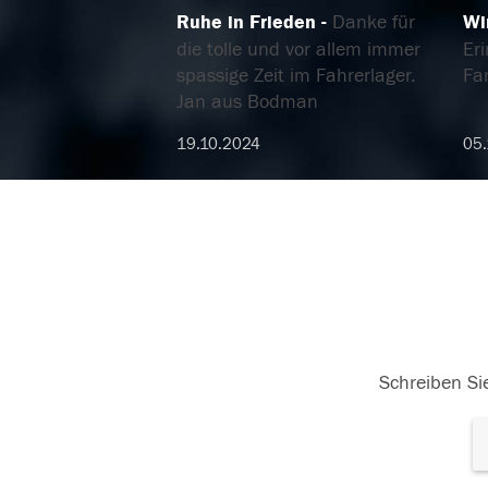
Ruhe in Frieden
Danke für
Wi
die tolle und vor allem immer
Er
spassige Zeit im Fahrerlager.
Fa
Jan aus Bodman
19.10.2024
05.
Schreiben Sie