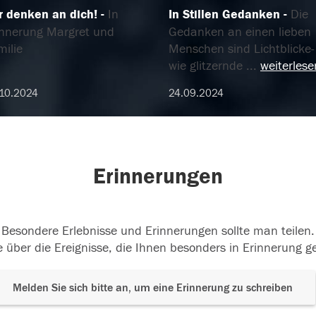
r denken an dich!
In
In Stillen Gedanken
Die
innerung Margret und
Gedanken an einen lieben
milie
Menschen sind Lichtblicke-
wie glitzernde
...
weiterlese
10.2024
24.09.2024
Erinnerungen
Besondere Erlebnisse und Erinnerungen sollte man teilen.
 über die Ereignisse, die Ihnen besonders in Erinnerung g
Melden Sie sich bitte an, um eine Erinnerung zu schreiben