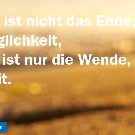
 ist nicht das Ende,
lichkeit,
 ist nur die Wende,
t.
en