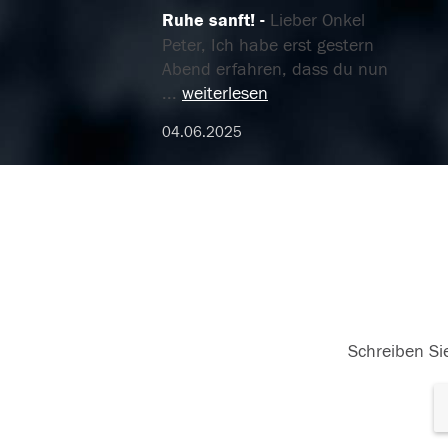
Ruhe sanft!
Lieber Onkel
Peter, Ich habe erst gestern
Abend erfahren, dass du nun
...
weiterlesen
04.06.2025
Schreiben Sie