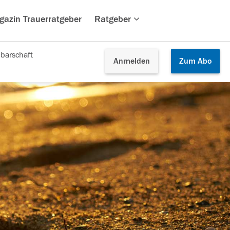
gazin Trauerratgeber
Ratgeber
barschaft
Anmelden
Zum
Abo