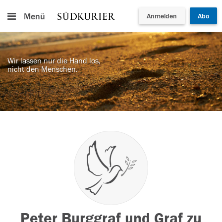
Menü
Anmelden
Abo
Wir lassen nur die Hand los,
nicht den Menschen.
Peter Burggraf und Graf zu