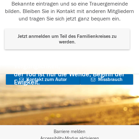
Bekannte eintragen und so eine Trauergemeinde
bilden. Bleiben Sie in Kontakt mit anderen Mitgliedern
und tragen Sie sich jetzt ganz bequem ein.
Jetzt anmelden um Teil des Familienkreises zu
werden.
Der Tod ist nicht das Ende, nicht die
Vergänglichkeit,
der Tod ist nur die Wende, Beginn der
Kontakt zum Autor
Missbrauch
Ewigkeit.
aufnehmen
melden
Barriere melden
Accessibility-Modus aktivieren