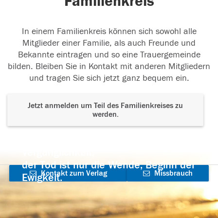
Familienkreis
In einem Familienkreis können sich sowohl alle
Mitglieder einer Familie, als auch Freunde und
Bekannte eintragen und so eine Trauergemeinde
bilden. Bleiben Sie in Kontakt mit anderen Mitgliedern
und tragen Sie sich jetzt ganz bequem ein.
Jetzt anmelden um Teil des Familienkreises zu
werden.
Der Tod ist nicht das Ende, nicht die
Vergänglichkeit,
der Tod ist nur die Wende, Beginn der
Kontakt zum Verlag
Missbrauch
Ewigkeit.
aufnehmen
melden