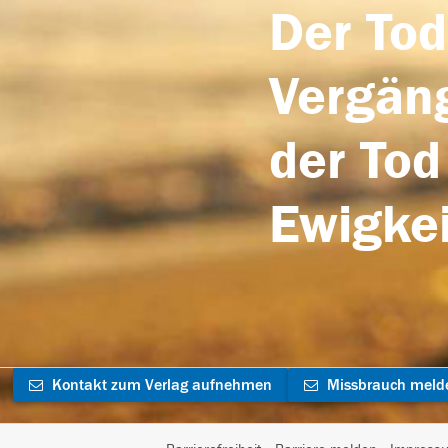
Der Tod
Vergäng
der Tod
Ewigkei
Kontakt zum Verlag aufnehmen
Missbrauch meld