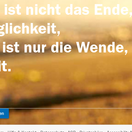
 ist nicht das Ende,
lichkeit,
 ist nur die Wende,
t.
en