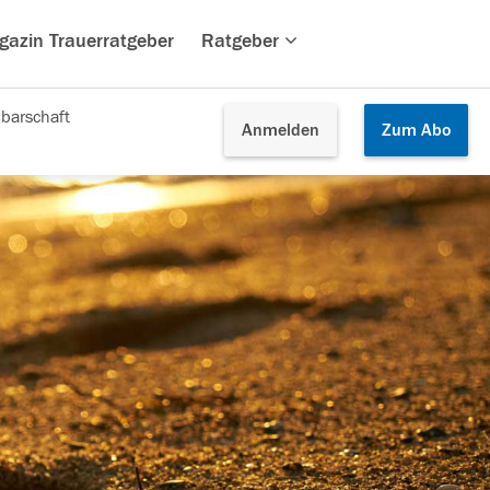
gazin Trauerratgeber
Ratgeber
barschaft
Anmelden
Zum
Abo