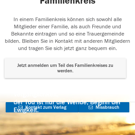
Familienkreis
In einem Familienkreis können sich sowohl alle
Mitglieder einer Familie, als auch Freunde und
Bekannte eintragen und so eine Trauergemeinde
bilden. Bleiben Sie in Kontakt mit anderen Mitgliedern
und tragen Sie sich jetzt ganz bequem ein.
Jetzt anmelden um Teil des Familienkreises zu
werden.
Der Tod ist nicht das Ende, nicht die
Vergänglichkeit,
der Tod ist nur die Wende, Beginn der
Kontakt zum Verlag
Missbrauch
Ewigkeit.
aufnehmen
melden