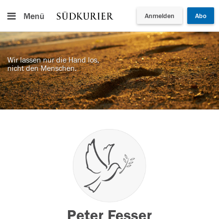
Menü
Anmelden
Abo
Wir lassen nur die Hand los,
nicht den Menschen.
Peter Fesser