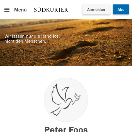
Menü
Anmelden
Abo
Wir lassen nur die Hand los,
nicht den Menschen.
Peter Foos