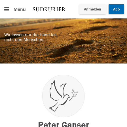
Menü
Anmelden
Abo
Wir lassen nur die Hand los,
nicht den Menschen.
Peter Ganser