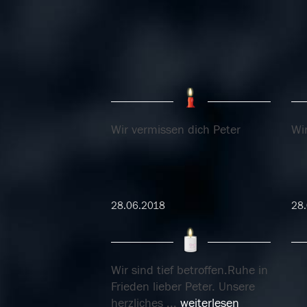
Wir vermissen dich Peter
Wi
28.06.2018
28
Wir sind tief betroffen.Ruhe in
Frieden lieber Peter. Unsere
herzliches
...
weiterlesen