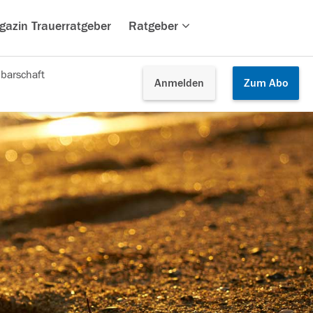
gazin Trauerratgeber
Ratgeber
barschaft
Anmelden
Zum
Abo