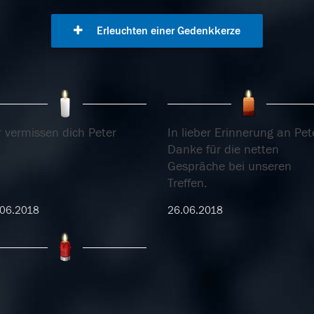
Erleuchten einer Gedenkkerze
r vermissen dich Peter
In lieber Erinnerung an Pet
Danke für die netten
Gespräche bei unseren
Treffen.
.06.2018
26.06.2018