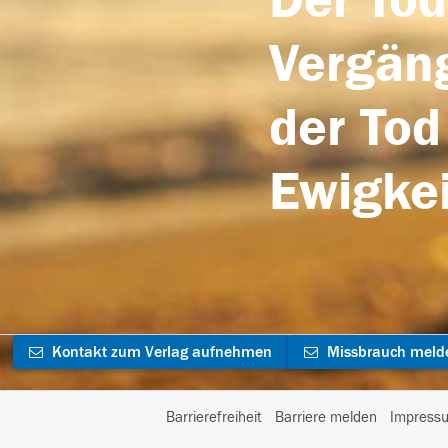
Der Tod
Vergäng
der Tod
Ewigkei
Kontakt zum Verlag aufnehmen
Missbrauch meld
Barrierefreiheit
Barriere melden
Impress