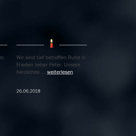
er.
Wir sind tief betroffen.Ruhe in
Frieden lieber Peter. Unsere
herzliches
...
weiterlesen
26.06.2018