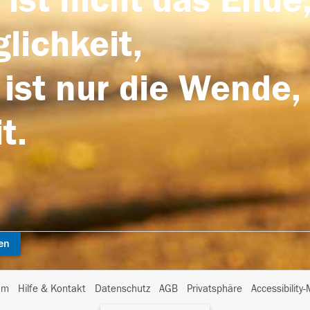
 ist nicht das Ende,
lichkeit,
 ist nur die Wende,
t.
en
I
um
Hilfe & Kontakt
Datenschutz
AGB
Privatsphäre
Accessibility
m