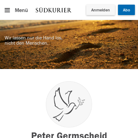
Menü
Anmelden
Abo
Wir lassen nur die Hand los,
nicht den Menschen.
Peter Germscheid