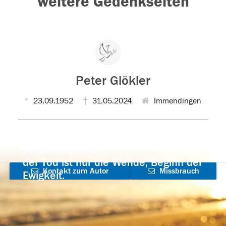
weitere Gedenkseiten
Peter Glökler
23.09.1952
31.05.2024
Immendingen
Der Tod ist nicht das Ende, nicht die
Vergänglichkeit,
der Tod ist nur die Wende, Beginn der
Kontakt zum Autor
Missbrauch
Ewigkeit.
aufnehmen
melden