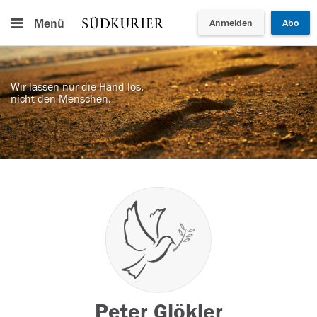
Menü
Anmelden
Abo
Wir lassen nur die Hand los,
nicht den Menschen.
Peter Glökler