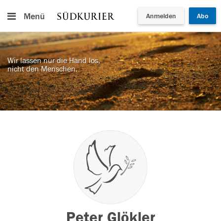
Menü
Anmelden
Abo
Wir lassen nur die Hand los,
nicht den Menschen.
Peter Glökler