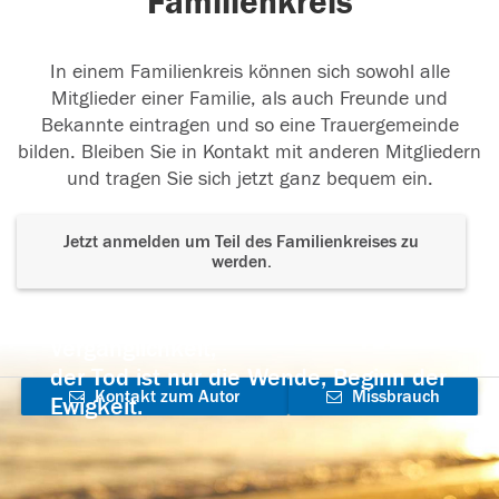
Familienkreis
In einem Familienkreis können sich sowohl alle
Mitglieder einer Familie, als auch Freunde und
Bekannte eintragen und so eine Trauergemeinde
bilden. Bleiben Sie in Kontakt mit anderen Mitgliedern
und tragen Sie sich jetzt ganz bequem ein.
Jetzt anmelden um Teil des Familienkreises zu
werden.
Der Tod ist nicht das Ende, nicht die
Vergänglichkeit,
der Tod ist nur die Wende, Beginn der
Kontakt zum Autor
Missbrauch
Ewigkeit.
aufnehmen
melden