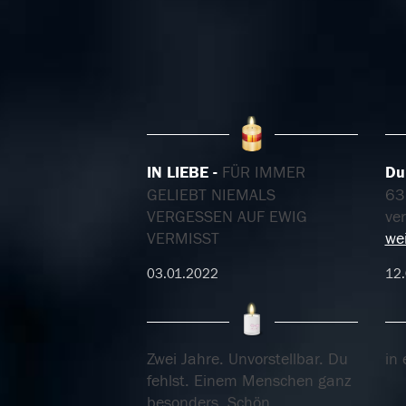
IN LIEBE
FÜR IMMER
Du
GELIEBT NIEMALS
63
VERGESSEN AUF EWIG
ve
VERMISST
wei
03.01.2022
12
Zwei Jahre. Unvorstellbar. Du
in 
fehlst. Einem Menschen ganz
besonders. Schön,
...