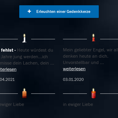
Erleuchten einer Gedenkkerze
Mein geliebter Engel, wir al
 fehlst
Heute würdest du
denken heute an dich.
 Jahre jung werden...ich
Unvorstellbar und
...
rmisse dein Lachen, dein
...
weiterlesen
terlesen
.04.2021
03.01.2020
ewiger Liebe
in ewiger Liebe