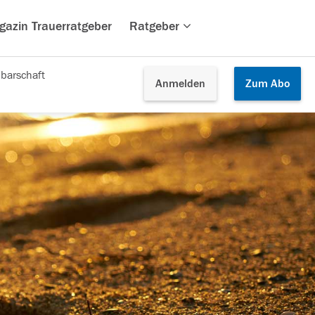
gazin Trauerratgeber
Ratgeber
barschaft
Anmelden
Zum
Abo