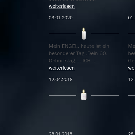
weiterlesen
03.01.2020
01.
Mein ENGEL. heute ist ein
Me
besonderer Tag .Dein 60.
be
Geburtstag.... ICH
...
Ge
weiterlesen
wei
12.04.2018
12
28.01.2018
28.