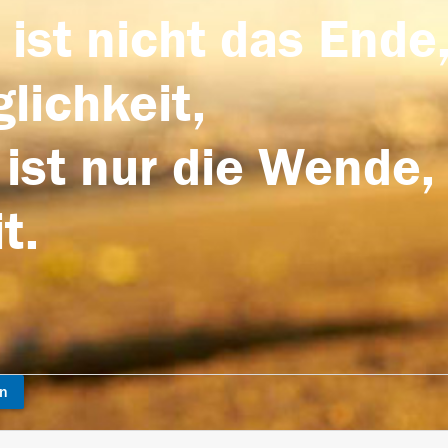
 ist nicht das Ende,
lichkeit,
 ist nur die Wende,
t.
en