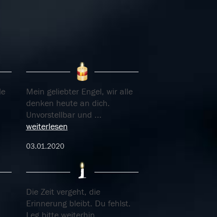
le
Mein geliebter Engel, wir alle
denken heute an dich.
Unvorstellbar und
...
weiterlesen
03.01.2020
Die Zeit vergeht, die
Erinnerung bleibt. Du fehlst.
Leg bitte weiterhin
...