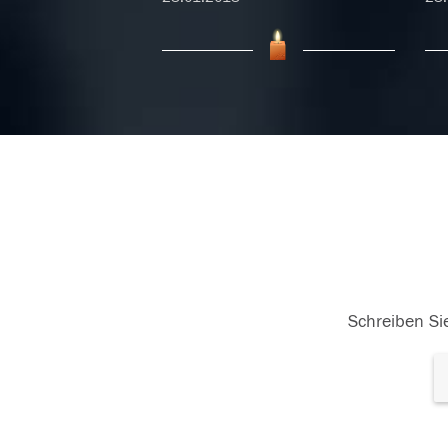
Ruhe in Frieden
In 
Abs
un
24.01.2018
18.
Schreiben Sie