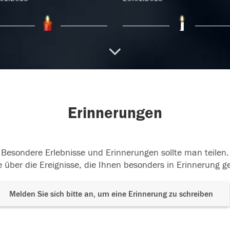
dieser traurigen Zeit des
Ein letzter stiller Gruß an
chieds begleiten wir Sie
einen wundervollen
d Peter. Wir
...
weiterlesen
Menschen. Dein
...
weiterlesen
01.2018
18.01.2018
Erinnerungen
Besondere Erlebnisse und Erinnerungen sollte man teilen.
 über die Ereignisse, die Ihnen besonders in Erinnerung g
Melden Sie sich bitte an, um eine Erinnerung zu schreiben