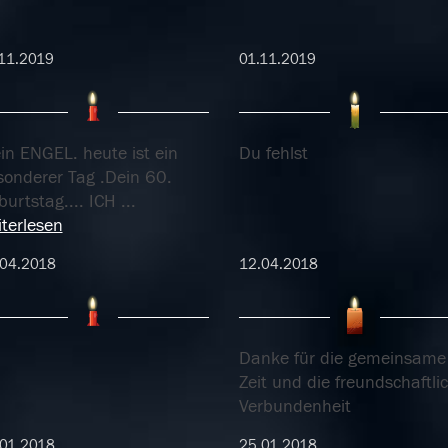
11.2019
01.11.2019
in ENGEL. heute ist ein
Du fehlst
sonderer Tag .Dein 60.
burtstag.... ICH
...
terlesen
.04.2018
12.04.2018
Danke für die gemeinsame
Zeit und die freundschaftli
Verbundenheit
01.2018
25.01.2018