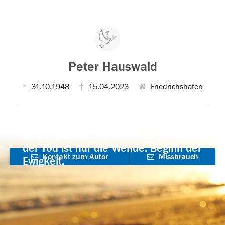
Peter Hauswald
31.10.1948
15.04.2023
Friedrichshafen
Der Tod ist nicht das Ende, nicht die
Vergänglichkeit,
der Tod ist nur die Wende, Beginn der
Kontakt zum Autor
Missbrauch
Ewigkeit.
aufnehmen
melden