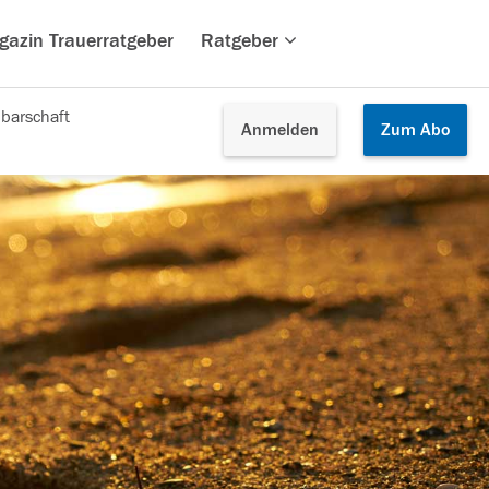
gazin Trauerratgeber
Ratgeber
barschaft
Anmelden
Zum
Abo