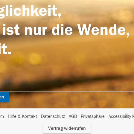
lichkeit,
 ist nur die Wende,
t.
en
I
um
Hilfe & Kontakt
Datenschutz
AGB
Privatsphäre
Accessibility
m
Vertrag widerrufen
A