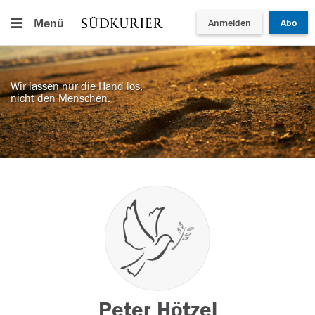
Menü
Anmelden
Abo
Wir lassen nur die Hand los,
nicht den Menschen.
Peter Hötzel