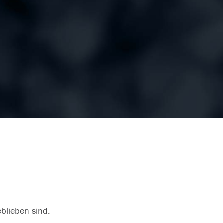
eblieben sind.