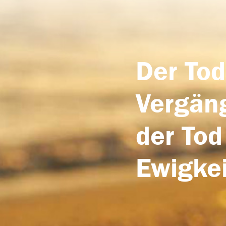
Der Tod
Vergäng
der Tod
Ewigkei