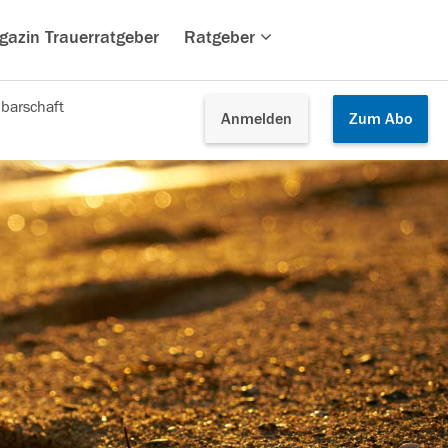
gazin Trauerratgeber
Ratgeber
barschaft
Anmelden
Zum
Abo