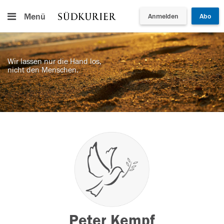
Menü
Anmelden
Abo
Wir lassen nur die Hand los,
nicht den Menschen.
Peter Kempf