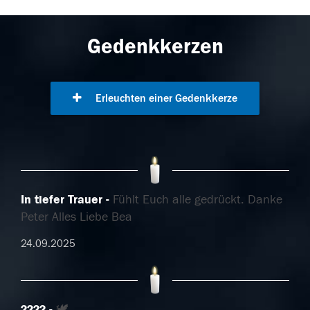
Gedenkkerzen
Erleuchten einer Gedenkkerze
In tiefer Trauer
Fühlt Euch alle gedrückt. Danke
Peter Alles Liebe Bea
24.09.2025
????️
🕊️