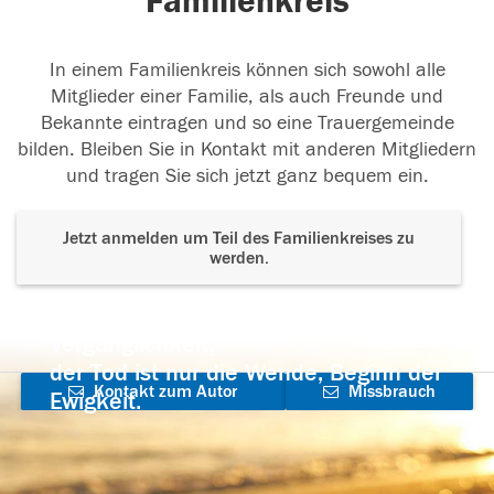
Familienkreis
In einem Familienkreis können sich sowohl alle
Mitglieder einer Familie, als auch Freunde und
Bekannte eintragen und so eine Trauergemeinde
bilden. Bleiben Sie in Kontakt mit anderen Mitgliedern
und tragen Sie sich jetzt ganz bequem ein.
Jetzt anmelden um Teil des Familienkreises zu
werden.
Der Tod ist nicht das Ende, nicht die
Vergänglichkeit,
der Tod ist nur die Wende, Beginn der
Kontakt zum Autor
Missbrauch
Ewigkeit.
aufnehmen
melden