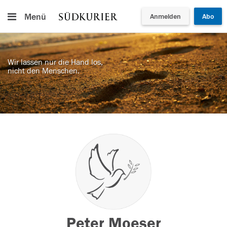
Menü
Anmelden
Abo
Wir lassen nur die Hand los,
nicht den Menschen.
Peter Moeser